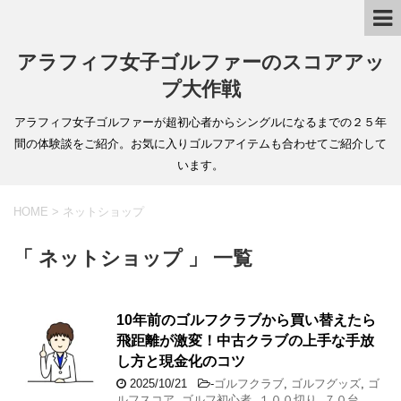
アラフィフ女子ゴルファーのスコアアッ
プ大作戦
アラフィフ女子ゴルファーが超初心者からシングルになるまでの２５年
間の体験談をご紹介。お気に入りゴルフアイテムも合わせてご紹介して
います。
HOME
>
ネットショップ
「 ネットショップ 」 一覧
10年前のゴルフクラブから買い替えたら
飛距離が激変！中古クラブの上手な手放
し方と現金化のコツ
2025/10/21
-
ゴルフクラブ
,
ゴルフグッズ
,
ゴ
ルフスコア
,
ゴルフ初心者
,
１００切り
,
７０台