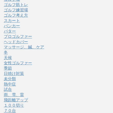
ゴルフ筋トレ
ゴルフ練習場
ゴルフ考え方
スカート
バンカー
パター
プロゴルファー
ヘッドカバー
マッサージ、鍼、ケア
冬
天候
女性ゴルファー
季節
日焼け対策
未分類
熱中症
試合
雨、雪、雷
飛距離アップ
１００切り
７０台