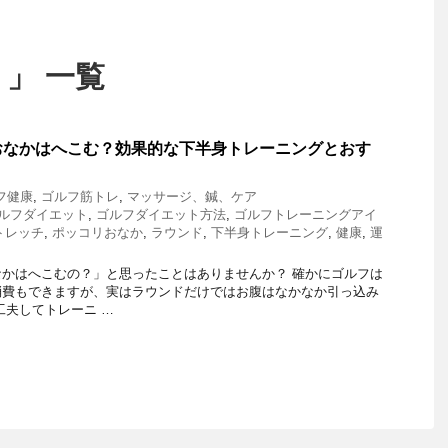
 」 一覧
おなかはへこむ？効果的な下半身トレーニングとおす
フ健康
,
ゴルフ筋トレ
,
マッサージ、鍼、ケア
ルフダイエット
,
ゴルフダイエット方法
,
ゴルフトレーニングアイ
トレッチ
,
ポッコリおなか
,
ラウンド
,
下半身トレーニング
,
健康
,
運
かはへこむの？」と思ったことはありませんか？ 確かにゴルフは
消費もできますが、実はラウンドだけではお腹はなかなか引っ込み
工夫してトレーニ …