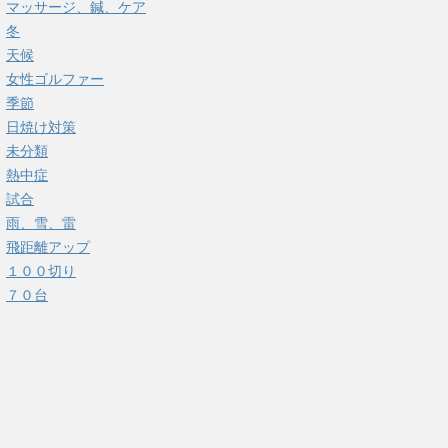
マッサージ、鍼、ケア
冬
天候
女性ゴルファー
季節
日焼け対策
未分類
熱中症
試合
雨、雪、雷
飛距離アップ
１００切り
７０台