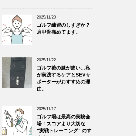
2025/11/23
ゴルフ練習のしすぎか？
肩甲骨痛めてます。
2025/11/22
ゴルフ後の膝が痛い…私
が実践するケアとSEVサ
ポーターがおすすめの理
由。
2025/11/17
ゴルフ場は最高の実験会
場！スコアより大切な
“実戦トレーニング” のす