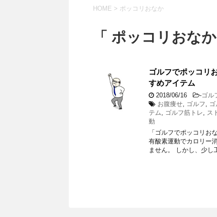
HOME
>
ポッコリおなか
「 ポッコリおなか
ゴルフでポッコリ
すめアイテム
2018/06/16
-
ゴル
お腹痩せ
,
ゴルフ
,
ゴ
テム
,
ゴルフ筋トレ
,
ス
動
「ゴルフでポッコリおな
有酸素運動でカロリー
ません。 しかし、少し