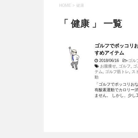
HOME
>
健康
「 健康 」 一覧
ゴルフでポッコリ
すめアイテム
2018/06/16
-
ゴル
お腹痩せ
,
ゴルフ
,
ゴ
テム
,
ゴルフ筋トレ
,
ス
動
「ゴルフでポッコリおな
有酸素運動でカロリー
ません。 しかし、少し