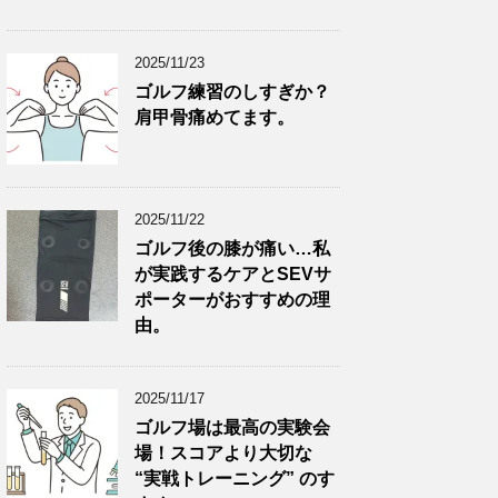
2025/11/23
ゴルフ練習のしすぎか？
肩甲骨痛めてます。
2025/11/22
ゴルフ後の膝が痛い…私
が実践するケアとSEVサ
ポーターがおすすめの理
由。
2025/11/17
ゴルフ場は最高の実験会
場！スコアより大切な
“実戦トレーニング” のす