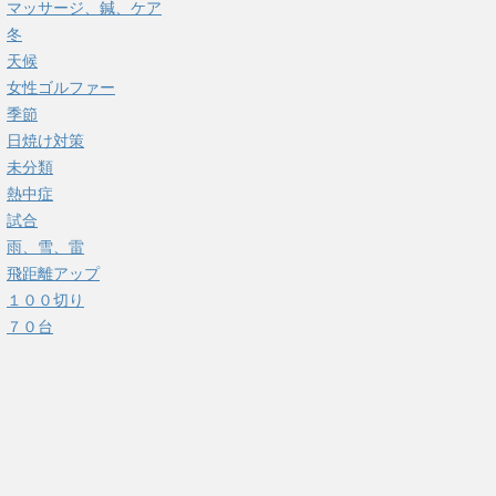
マッサージ、鍼、ケア
冬
天候
女性ゴルファー
季節
日焼け対策
未分類
熱中症
試合
雨、雪、雷
飛距離アップ
１００切り
７０台