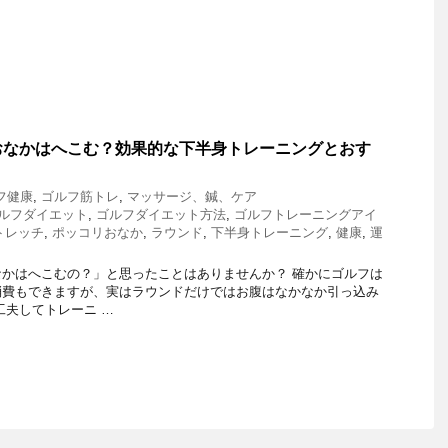
おなかはへこむ？効果的な下半身トレーニングとおす
フ健康
,
ゴルフ筋トレ
,
マッサージ、鍼、ケア
ルフダイエット
,
ゴルフダイエット方法
,
ゴルフトレーニングアイ
トレッチ
,
ポッコリおなか
,
ラウンド
,
下半身トレーニング
,
健康
,
運
かはへこむの？」と思ったことはありませんか？ 確かにゴルフは
消費もできますが、実はラウンドだけではお腹はなかなか引っ込み
工夫してトレーニ …