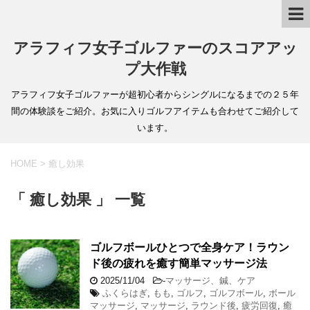
アラフィフ女子ゴルファーのスコアアッ
プ大作戦
アラフィフ女子ゴルファーが超初心者からシングルになるまでの２５年
間の体験談をご紹介。お気に入りゴルフアイテムも合わせてご紹介して
います。
HOME
>
癒し効果
「 癒し効果 」 一覧
ゴルフボールひとつで全身ケア！ラウン
ド後の疲れを癒す簡単マッサージ法
2025/11/04
-
マッサージ、鍼、ケア
ふくらはぎ
,
もも
,
ゴルフ
,
ゴルフボール
,
ボール
マッサージ
,
マッサージ
,
ラウンド後
,
疲労回復
,
癒