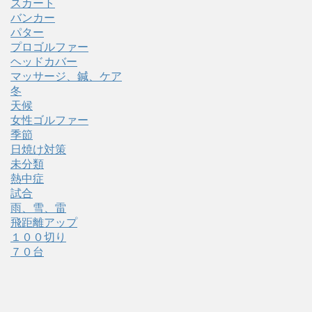
スカート
バンカー
パター
プロゴルファー
ヘッドカバー
マッサージ、鍼、ケア
冬
天候
女性ゴルファー
季節
日焼け対策
未分類
熱中症
試合
雨、雪、雷
飛距離アップ
１００切り
７０台