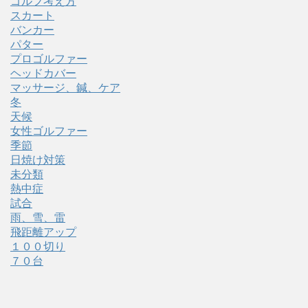
ゴルフ考え方
スカート
バンカー
パター
プロゴルファー
ヘッドカバー
マッサージ、鍼、ケア
冬
天候
女性ゴルファー
季節
日焼け対策
未分類
熱中症
試合
雨、雪、雷
飛距離アップ
１００切り
７０台