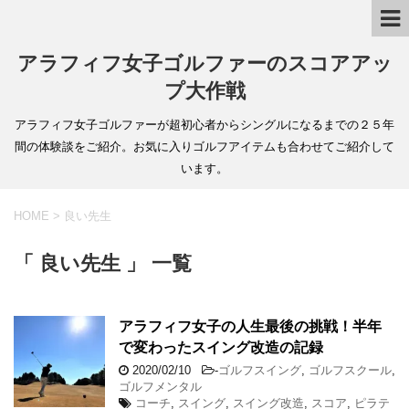
アラフィフ女子ゴルファーのスコアアッ
プ大作戦
アラフィフ女子ゴルファーが超初心者からシングルになるまでの２５年
間の体験談をご紹介。お気に入りゴルフアイテムも合わせてご紹介して
います。
HOME
>
良い先生
「 良い先生 」 一覧
アラフィフ女子の人生最後の挑戦！半年
で変わったスイング改造の記録
2020/02/10
-
ゴルフスイング
,
ゴルフスクール
,
ゴルフメンタル
コーチ
,
スイング
,
スイング改造
,
スコア
,
ピラテ