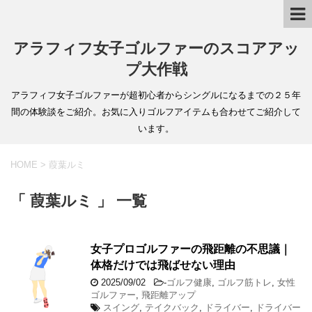
アラフィフ女子ゴルファーのスコアアッ
プ大作戦
アラフィフ女子ゴルファーが超初心者からシングルになるまでの２５年
間の体験談をご紹介。お気に入りゴルフアイテムも合わせてご紹介して
います。
HOME
>
葭葉ルミ
「 葭葉ルミ 」 一覧
女子プロゴルファーの飛距離の不思議｜
体格だけでは飛ばせない理由
2025/09/02
-
ゴルフ健康
,
ゴルフ筋トレ
,
女性
ゴルファー
,
飛距離アップ
スイング
,
テイクバック
,
ドライバー
,
ドライバー