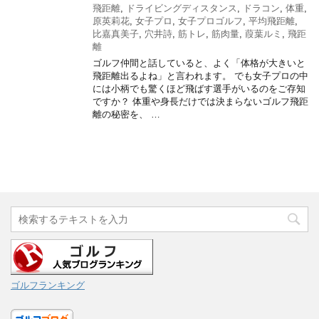
飛距離
,
ドライビングディスタンス
,
ドラコン
,
体重
,
原英莉花
,
女子プロ
,
女子プロゴルフ
,
平均飛距離
,
比嘉真美子
,
穴井詩
,
筋トレ
,
筋肉量
,
葭葉ルミ
,
飛距
離
ゴルフ仲間と話していると、よく「体格が大きいと
飛距離出るよね」と言われます。 でも女子プロの中
には小柄でも驚くほど飛ばす選手がいるのをご存知
ですか？ 体重や身長だけでは決まらないゴルフ飛距
離の秘密を、 …
ゴルフランキング