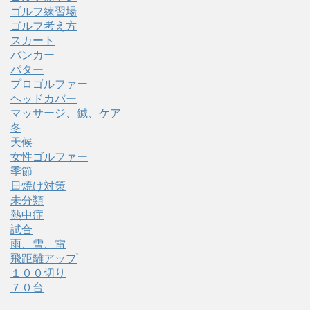
ゴルフ練習場
ゴルフ考え方
スカート
バンカー
パター
プロゴルファー
ヘッドカバー
マッサージ、鍼、ケア
冬
天候
女性ゴルファー
季節
日焼け対策
未分類
熱中症
試合
雨、雪、雷
飛距離アップ
１００切り
７０台