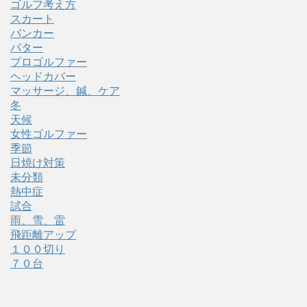
ゴルフ考え方
スカート
バンカー
パター
プロゴルファー
ヘッドカバー
マッサージ、鍼、ケア
冬
天候
女性ゴルファー
季節
日焼け対策
未分類
熱中症
試合
雨、雪、雷
飛距離アップ
１００切り
７０台