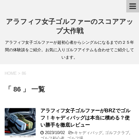
アラフィフ女子ゴルファーのスコアアッ
プ大作戦
アラフィフ女子ゴルファーが超初心者からシングルになるまでの２５年
間の体験談をご紹介。お気に入りゴルフアイテムも合わせてご紹介して
います。
HOME
>
86
「 86 」 一覧
アラフィフ女子ゴルファーがBRZでゴル
フ！キャディバッグは本当に積める？使
い勝手を徹底レビュー
2023/10/02
-
キャディバッグ
,
ゴルフクラブ
,
ゴルフ初心者
,
ゴルフ場