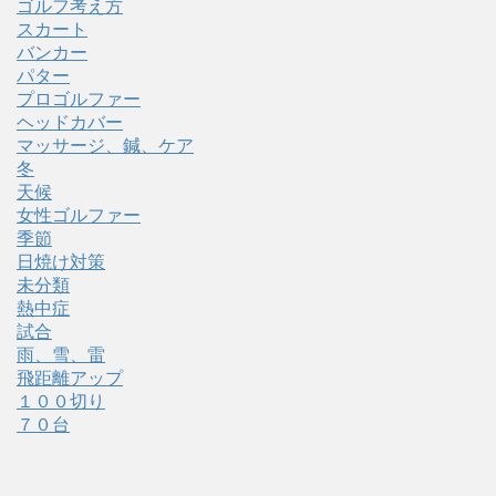
ゴルフ考え方
スカート
バンカー
パター
プロゴルファー
ヘッドカバー
マッサージ、鍼、ケア
冬
天候
女性ゴルファー
季節
日焼け対策
未分類
熱中症
試合
雨、雪、雷
飛距離アップ
１００切り
７０台