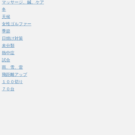
マッサージ、鍼、ケア
冬
天候
女性ゴルファー
季節
日焼け対策
未分類
熱中症
試合
雨、雪、雷
飛距離アップ
１００切り
７０台