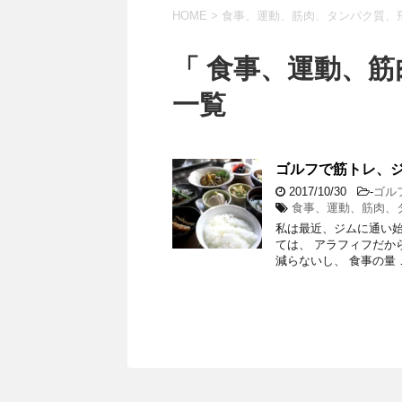
HOME
>
食事、運動、筋肉、タンパク質、
「 食事、運動、筋
一覧
ゴルフで筋トレ、
2017/10/30
-
ゴル
食事、運動、筋肉、
私は最近、ジムに通い始
ては、 アラフィフだか
減らないし、 食事の量 