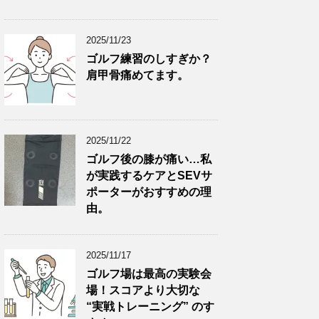
2025/11/23
ゴルフ練習のしすぎか？
肩甲骨痛めてます。
2025/11/22
ゴルフ後の膝が痛い…私
が実践するケアとSEVサ
ポーターがおすすめの理
由。
2025/11/17
ゴルフ場は最高の実験会
場！スコアより大切な
“実戦トレーニング” のす