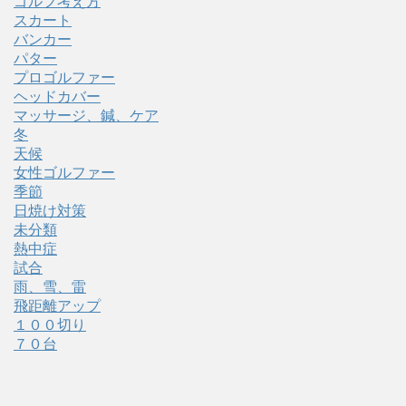
ゴルフ考え方
スカート
バンカー
パター
プロゴルファー
ヘッドカバー
マッサージ、鍼、ケア
冬
天候
女性ゴルファー
季節
日焼け対策
未分類
熱中症
試合
雨、雪、雷
飛距離アップ
１００切り
７０台