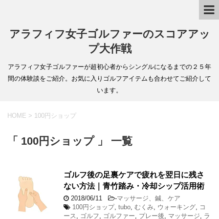
アラフィフ女子ゴルファーのスコアアッ
プ大作戦
アラフィフ女子ゴルファーが超初心者からシングルになるまでの２５年
間の体験談をご紹介。お気に入りゴルフアイテムも合わせてご紹介して
います。
HOME
>
100円ショップ
「 100円ショップ 」 一覧
ゴルフ後の足裏ケアで疲れを翌日に残さ
ない方法｜青竹踏み・冷却シップ活用術
2018/06/11
-
マッサージ、鍼、ケア
100円ショップ
,
tubo
,
むくみ
,
ウォーキング
,
コ
ース
,
ゴルフ
,
ゴルファー
,
プレー後
,
マッサージ
,
ラ