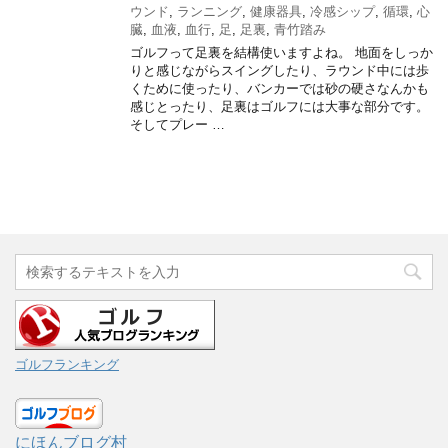
ウンド
,
ランニング
,
健康器具
,
冷感シップ
,
循環
,
心
臓
,
血液
,
血行
,
足
,
足裏
,
青竹踏み
ゴルフって足裏を結構使いますよね。 地面をしっか
りと感じながらスイングしたり、ラウンド中には歩
くために使ったり、バンカーでは砂の硬さなんかも
感じとったり、足裏はゴルフには大事な部分です。
そしてプレー …
ゴルフランキング
にほんブログ村