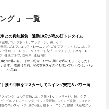
ング 」 一覧
車との真剣勝負！通勤10分が私の筋トレタイム
フ健康
,
ゴルフ筋トレ
,
マッサージ、鍼、ケア
自転車
,
ゴルフ
,
ゴルフトレーニング
,
ゴルフフィットネス
,
ゴルフ
ルフ運動
,
ストレッチ
,
ダイエット方法
,
ママチャリ
,
下半身トレー
グ
,
健康ゴルフ
,
自転車
,
通勤時間
10分の道のり。 その10分が、いつの間にか私のちょっとしたト
います。 理由は単純。私の前をスイスイと抜いていくのは、バッ
。 でも私は …
プ｜腰の回転をマスターしてスイング安定＆パワー向
フスイング
,
ゴルフ健康
,
ゴルフ筋トレ
,
マッサージ、鍼、ケア
ング
,
ゴルフトレーニング
,
ゴルフ飛距離
,
スイング改善
,
スコアア
現性の高いスイング
,
腰の回転
,
腰トレーニング
,
腰痛
,
飛距離アッ