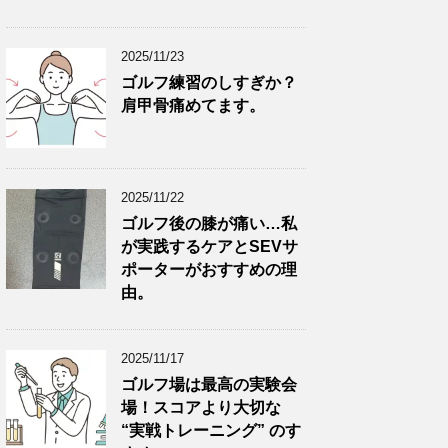
2025/11/23
ゴルフ練習のしすぎか？
肩甲骨痛めてます。
2025/11/22
ゴルフ後の膝が痛い…私
が実践するケアとSEVサ
ポーターがおすすめの理
由。
2025/11/17
ゴルフ場は最高の実験会
場！スコアより大切な
“実戦トレーニング” のす