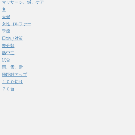
マッサージ、鍼、ケア
冬
天候
女性ゴルファー
季節
日焼け対策
未分類
熱中症
試合
雨、雪、雷
飛距離アップ
１００切り
７０台