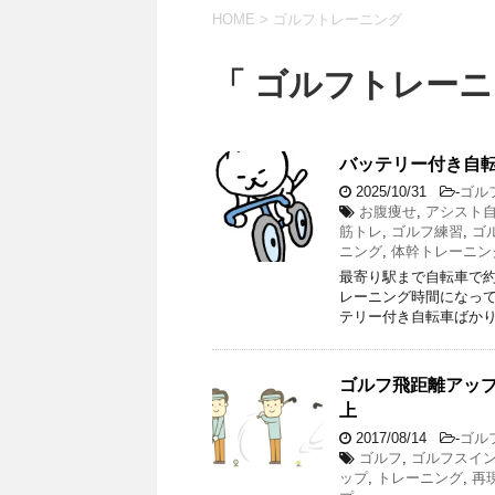
HOME
>
ゴルフトレーニング
「 ゴルフトレーニ
バッテリー付き自転
2025/10/31
-
ゴル
お腹痩せ
,
アシスト
筋トレ
,
ゴルフ練習
,
ゴ
ニング
,
体幹トレーニン
最寄り駅まで自転車で約
レーニング時間になって
テリー付き自転車ばかり
ゴルフ飛距離アッ
上
2017/08/14
-
ゴル
ゴルフ
,
ゴルフスイ
ップ
,
トレーニング
,
再