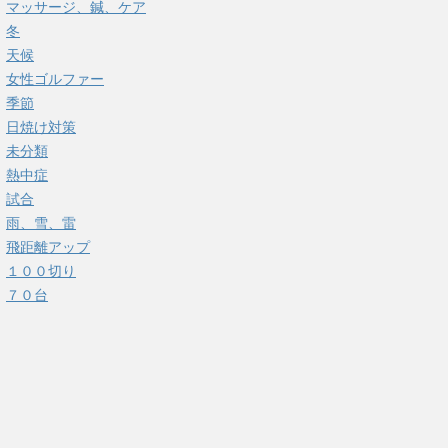
マッサージ、鍼、ケア
冬
天候
女性ゴルファー
季節
日焼け対策
未分類
熱中症
試合
雨、雪、雷
飛距離アップ
１００切り
７０台