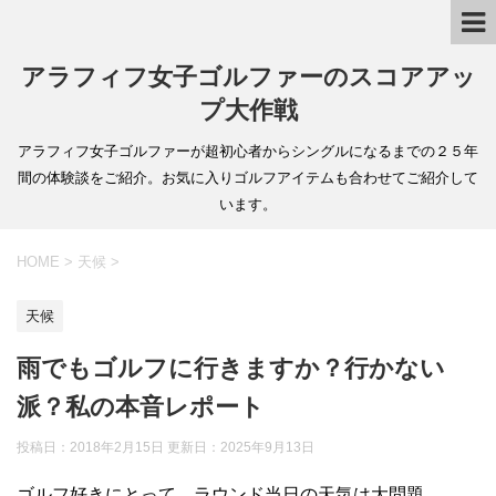
アラフィフ女子ゴルファーのスコアアッ
プ大作戦
アラフィフ女子ゴルファーが超初心者からシングルになるまでの２５年
間の体験談をご紹介。お気に入りゴルフアイテムも合わせてご紹介して
います。
HOME
>
天候
>
天候
雨でもゴルフに行きますか？行かない
派？私の本音レポート
投稿日：2018年2月15日 更新日：
2025年9月13日
ゴルフ好きにとって、ラウンド当日の天気は大問題。