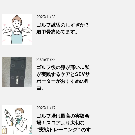
2025/11/23
ゴルフ練習のしすぎか？
肩甲骨痛めてます。
2025/11/22
ゴルフ後の膝が痛い…私
が実践するケアとSEVサ
ポーターがおすすめの理
由。
2025/11/17
ゴルフ場は最高の実験会
場！スコアより大切な
“実戦トレーニング” のす