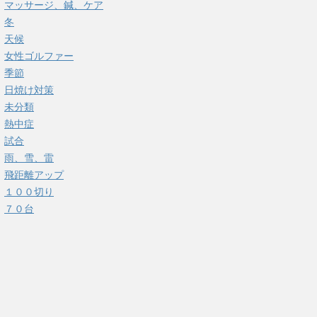
マッサージ、鍼、ケア
冬
天候
女性ゴルファー
季節
日焼け対策
未分類
熱中症
試合
雨、雪、雷
飛距離アップ
１００切り
７０台