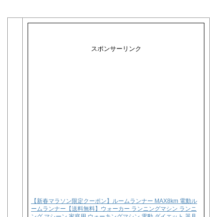
スポンサーリンク
【新春マラソン限定クーポン】ルームランナー MAX8km 電動ル
ームランナー【送料無料】ウォーカー ランニングマシン ランニ
ング マシーン 家庭用 ウォーキングマシン 電動 ダイエット 器具