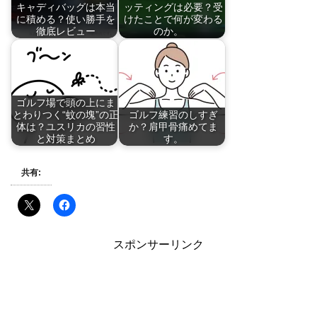
キャディバッグは本当
ッティングは必要？受
に積める？使い勝手を
けたことで何が変わる
徹底レビュー
のか。
ゴルフ場で頭の上にま
とわりつく“蚊の塊”の正
ゴルフ練習のしすぎ
体は？ユスリカの習性
か？肩甲骨痛めてま
と対策まとめ
す。
共有:
スポンサーリンク