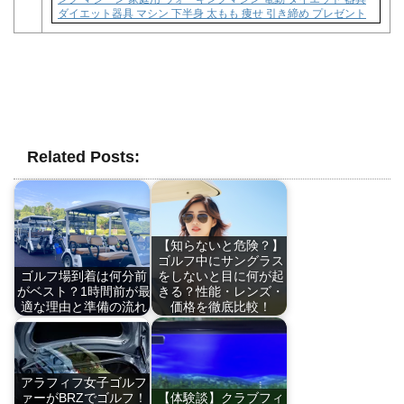
ダイエット器具 マシン 下半身 太もも 痩せ 引き締め プレゼント
Related Posts:
【知らないと危険？】
ゴルフ中にサングラス
ゴルフ場到着は何分前
をしないと目に何が起
がベスト？1時間前が最
きる？性能・レンズ・
適な理由と準備の流れ
価格を徹底比較！
アラフィフ女子ゴルフ
ァーがBRZでゴルフ！
【体験談】クラブフィ